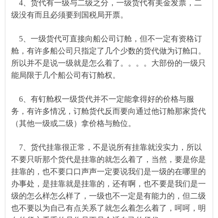
4、货代有一级与二级之分，一级货代有美金发票，二
级没有而且必须要到国税局开票。
5、一级
货代可直接
向船公司订舱，但不一定有资格订
舱，有许多船公司只指定了几个少数的货代
做为
订舱口。
所以并不是说一级就是怎么着了。。。。大部份的一级只
能局限于几个船公司有订舱权。
6、有
钉舱权
一级
货代并不一定
能拿得好的价格与服
务，有许多情况，订舱货代反而要向通过他订舱
那家货代
（其他一级或二级）拿价格与舱位。
7、货代挂靠很正常，不是说所有挂靠就没实力，所以
不要只听那个货代是挂靠的就怎么着了，当然，要是你是
挂靠的，也不要口口声声一定要说我们是一级的在哪里的
办事处，是挂靠就是挂靠的，还有啊，也
不
要是我们是
一
级的
怎么样怎么样
了，一级也不一定是有能力的，但二级
也不要以为自己有点关系了就
怎么着怎么着
了，呵呵，明